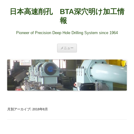
日本高速削孔 BTA深穴明け加工情
報
Pioneer of Precision Deep Hole Drilling System since 1964
コ
メニュー
ン
テ
ン
ツ
へ
ス
キ
ッ
プ
月別アーカイブ:
2018年8月