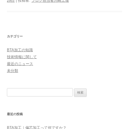
29日
|
投稿者:
ブログ担当者川崎工場
カテゴリー
BTA加工の知識
技術情報に関して
最近のニュース
未分類
検
索:
最近の投稿
BTA加工｜偏芯加工って何ですか？