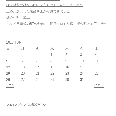
様々材質の材料へBTA深穴あけ加工を行っています
止め穴加工した製品を上から見てみました
偏心孔明け加工
ヘッド回転式のBTA機械にて長尺クロモリ鋼に深穴明け加工を行う
2018年8月
日
月
火
水
木
金
土
1
2
3
4
5
6
7
8
9
10
11
12
13
14
15
16
17
18
19
20
21
22
23
24
25
26
27
28
29
30
31
« 7月
10月 »
フェイスブックもご覧ください