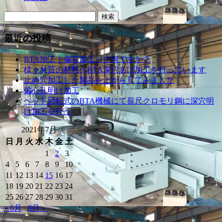
検
索:
最近の投稿
BTA加工｜偏芯加工って何ですか？
様々材質の材料へBTA深穴あけ加工を行っています
止め穴加工した製品を上から見てみました
偏心孔明け加工
ヘッド回転式のBTA機械にて長尺クロモリ鋼に深穴明
け加工を行う
2021年7月
日
月
火
水
木
金
土
1
2
3
4
5
6
7
8
9
10
11
12
13
14
15
16
17
18
19
20
21
22
23
24
25
26
27
28
29
30
31
« 6月
8月 »