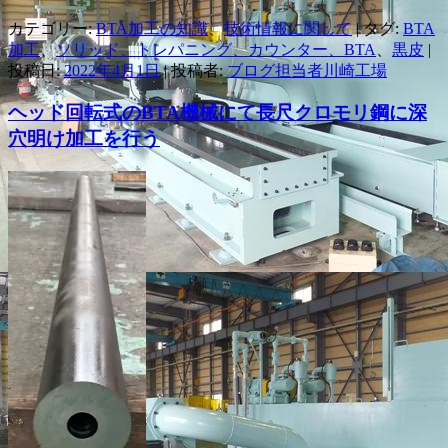
カテゴリー:
BTA加工の知識
、
技術情報に関して
| タグ:
BTA
加工
、
ソリッド、トレパニング、カウンター、BTA
、
黒皮
|
投稿日:
2022年4月1日
|
投稿者:
ブログ担当者川崎工場
ヘッド回転式のBTA機械にて長尺クロモリ鋼に深
穴明け加工を行う