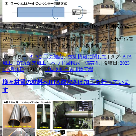
偏心加工は、左の穴明け方式の１番上の
①ヘッド回転方式
で
す。
製品をベッドに固定し、ケガキ線でマーキングを入れた位置
にヘッドを回転させて深穴をあけていきます。
カテゴリー:
BTA加工の知識
、
技術情報に関して
| タグ:
BTA
加工
、
BTA深穴加工
、
ヘッド回転式
、
偏芯孔
| 投稿日:
2023
年3月10日
|
投稿者:
ブログ担当者川崎工場
様々材質の材料へBTA深穴あけ加工を行っていま
す