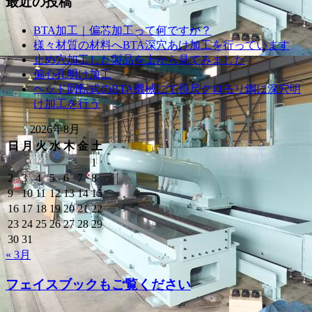
最近の投稿
BTA加工｜偏芯加工って何ですか？
様々材質の材料へBTA深穴あけ加工を行っています
止め穴加工した製品を上から見てみました
偏心孔明け加工
ヘッド回転式のBTA機械にて長尺クロモリ鋼に深穴明
け加工を行う
2026年8月
日
月
火
水
木
金
土
1
2
3
4
5
6
7
8
9
10
11
12
13
14
15
16
17
18
19
20
21
22
23
24
25
26
27
28
29
30
31
« 3月
フェイスブックもご覧ください