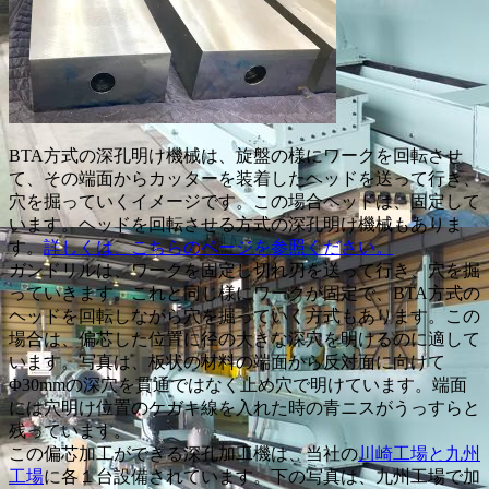
BTA方式の深孔明け機械は、旋盤の様にワークを回転させ
て、その端面からカッターを装着したヘッドを送って行き、
穴を掘っていくイメージです。この場合ヘッドは、固定して
います。ヘッドを回転させる方式の深孔明け機械もありま
す。
詳しくは、こちらのページを参照ください。
ガンドリルは、ワークを固定し切れ刃を送って行き、穴を掘
っていきます。これと同じ様にワークが固定で、BTA方式の
ヘッドを回転しながら穴を掘っていく方式もあります。この
場合は、偏芯した位置に径の大きな深穴を明けるのに適して
います。写真は、板状の材料の端面から反対面に向けて
Φ30mmの深穴を貫通ではなく止め穴で明けています。端面
には穴明け位置のケガキ線を入れた時の青ニスがうっすらと
残っています。
この偏芯加工ができる深孔加工機は、当社の
川崎工場と九州
工場
に各１台設備されています。下の写真は、九州工場で加