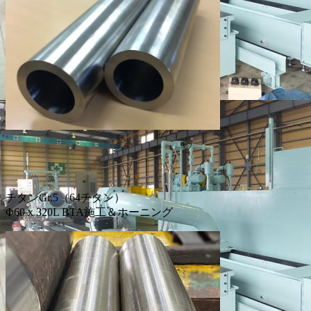
チタンGr.5（64チタン）
Φ60ｘ320L BTA施工＆ホーニング