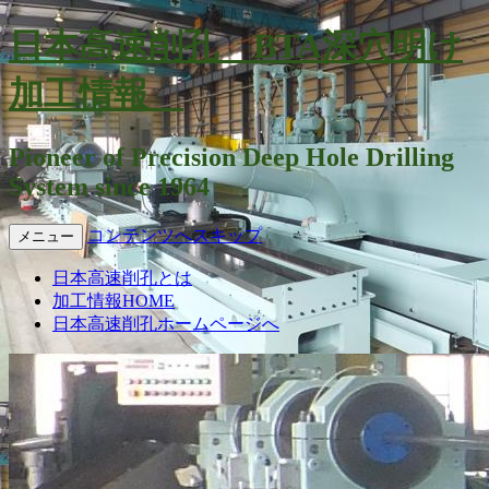
日本高速削孔 BTA深穴明け
加工情報
Pioneer of Precision Deep Hole Drilling
System since 1964
コンテンツへスキップ
メニュー
日本高速削孔とは
加工情報HOME
日本高速削孔ホームページへ