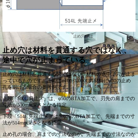
止め穴とは
止め穴は材料を貫通する穴ではなく、
途中で穴が止まっている
止め穴は材料を貫通する穴ではなく、材料の途中で穴が止ま
っているものです。上図はφ100×1,000Lの材料にφ50の止め
孔を明ける場合の参考例です。
上段「500L 肩止メ」は、φ50のBTA加工で、刃先の肩までの
寸法が500mm深さとなる指定
下段「514L 先端止メ」は、φ50のBTA加工で、先端までの寸
法が514mm深さとなる指定
止め孔の場合、肩までの寸法なのか、先端までの寸法なのか