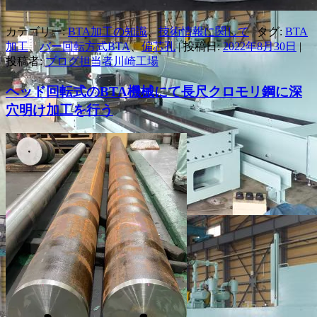
カテゴリー:
BTA加工の知識
、
技術情報に関して
| タグ:
BTA
加工
、
バー回転方式BTA
、
偏芯孔
| 投稿日:
2022年8月30日
|
投稿者:
ブログ担当者川崎工場
ヘッド回転式のBTA機械にて長尺クロモリ鋼に深
穴明け加工を行う