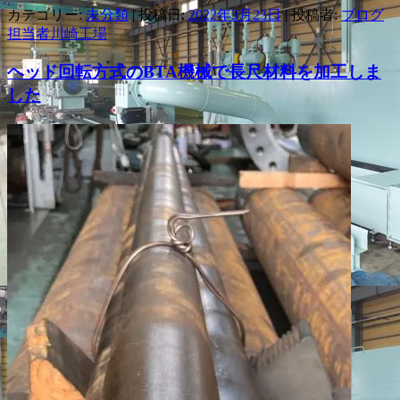
カテゴリー:
未分類
| 投稿日:
2022年3月23日
|
投稿者:
ブログ
担当者川崎工場
ヘッド回転方式のBTA機械で長尺材料を加工しま
した