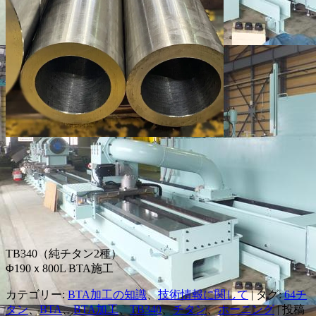
TB340（純チタン2種）
Φ190ｘ800L BTA施工
カテゴリー:
BTA加工の知識
、
技術情報に関して
| タグ:
64チ
タン
、
BTA
、
BTA加工
、
TB340
、
チタン
、
ホーニング
| 投稿