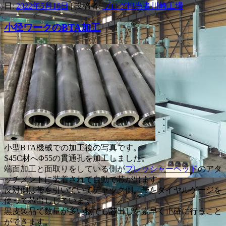
日:
2022年5月16日
|
投稿者:
ブログ担当者川崎工場
小径ワークのBTA加工
小型BTA機械での加工後の写真です。
S45C材へΦ55の貫通孔を加工しました。
端面加工と面取りをしている側が
プレッシャーヘッド
のアタ
ッチメントに装着されて自動で芯が出ます。
反対側は帯を引いていてチャック側。帯をダイヤルゲージを
使って芯出ししています。
黒皮製品で数量が多い物でも芯出しを素早く正確に行うこと
ができます。