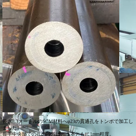
長さ3.3メートルのSCM材料へφ23の貫通孔をトンボで加工し
ました。
長手中央部での孔の段差は、３本ともに1mm程度。