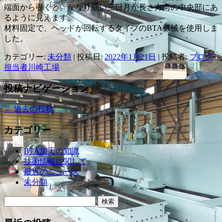
端面から覗くと、かなり細い三日月が長さ方向の中央部にあ
るように見えます。
材料固定で、ヘッドが回転するタイプのBTA機械を使用しま
した。
カテゴリー:
未分類
| 投稿日:
2022年1月21日
|
投稿者:
ブログ
担当者川崎工場
投稿ナビゲーション
←
過去の投稿
カテゴリー
BTA加工の知識
技術情報に関して
最近のニュース
未分類
検
索: