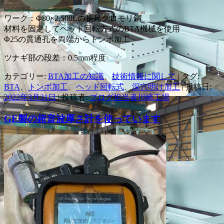
ワーク：Φ80×2,500Lの長尺クロモリ鋼
材料を固定してヘッド回転方式のBTA機械を使用
Φ25の貫通孔を両端からトンボ加工
ツナギ部の段差：0.5mm程度
カテゴリー:
BTA加工の知識
、
技術情報に関して
| タグ:
BTA
、
トンボ加工
、
ヘッド回転式
、
深穴明け加工
| 投稿日:
2022年3月31日
|
投稿者:
ブログ担当者川崎工場
GE製の超音波厚さ計を使っています