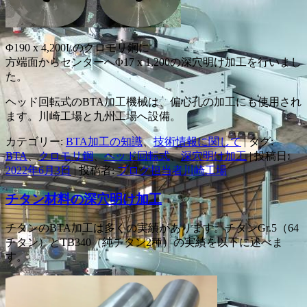
Φ190 x 4,200Lのクロモリ鋼に
方端面からセンターへΦ17 x 1,200の深穴明け加工を行いまし
た。
ヘッド回転式のBTA加工機械は、偏心孔の加工にも使用され
ます。川崎工場と九州工場へ設備。
カテゴリー:
BTA加工の知識
、
技術情報に関して
| タグ:
BTA
、
クロモリ鋼
、
ヘッド回転式
、
深穴明け加工
| 投稿日:
2022年6月3日
|
投稿者:
ブログ担当者川崎工場
チタン材料の深穴明け加工
チタンのBTA加工は多くの実績があります。チタンGr.5（64
チタン）とTB340（純チタン2種）の実績を以下に述べま
す。