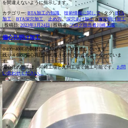
を間違えないように指示します。
カテゴリー:
BTA加工の知識
、
技術情報に関して
| タグ:
BTA
加工
、
BTA深穴加工
、
止め穴
、
深穴あけ加工
、
深穴明け加工
| 投稿日:
2023年1月24日
|
投稿者:
ブログ担当者川崎工場
偏心孔明け加工
Φ400×400Lの鋼材にΦ42の中心孔が貫通しています。
残り４個の偏心孔は300L長さの所での止め孔となっていま
す。
偏心孔の加工は、川崎工場と九州工場で施工可能です。
お問
い合わせください。