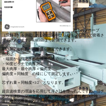
左上のプローブ
（探触子）を測定したい所に油やグリセリンを塗って密着さ
せて計測します。0.01mmまで計測できます。
BTA加工した孔の同軸度を測定できます。
例えば；
・端面から指定された寸法の所で
・90度ピッチで肉厚測定
最大肉厚－最小肉厚＝偏肉度
偏肉度＝同軸度 の様にして測定します。
芯ずれ量＝同軸度×1/2 となります。
超音波検査の理論を応用して厚さ計を作ったんですね。旧ク
ラウトクレーマーと書いてあったので超音波検査（UT検
査）機器の世界的なメーカーの物ですね。