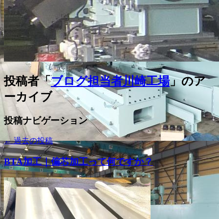
投稿者「
ブログ担当者川崎工場
」のア
ーカイブ
投稿ナビゲーション
←
過去の投稿
BTA加工｜偏芯加工って何ですか？