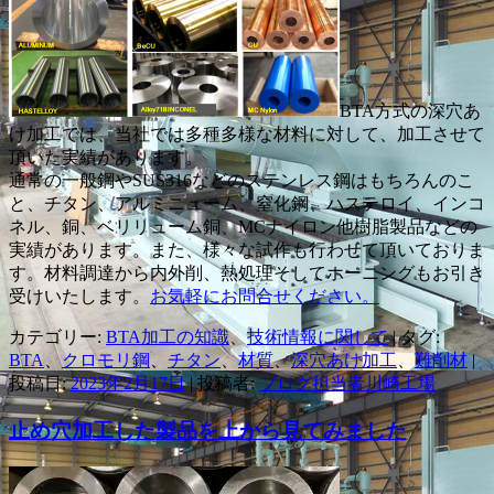
BTA方式の深穴あ
け加工では、当社では多種多様な材料に対して、加工させて
頂いた実績があります。
通常の一般鋼やSUS316などのステンレス鋼はもちろんのこ
と、チタン、アルミニューム、窒化鋼、ハステロイ、インコ
ネル、銅、ベリリューム銅、MCナイロン他樹脂製品などの
実績があります。また、様々な試作も行わせて頂いておりま
す。材料調達から内外削、熱処理そしてホーニングもお引き
受けいたします。
お気軽にお問合せください。
カテゴリー:
BTA加工の知識
、
技術情報に関して
| タグ:
BTA
、
クロモリ鋼
、
チタン
、
材質
、
深穴あけ加工
、
難削材
|
投稿日:
2023年2月17日
|
投稿者:
ブログ担当者川崎工場
止め穴加工した製品を上から見てみました