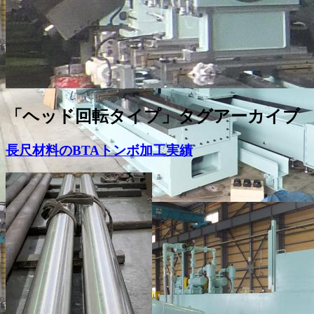
「
ヘッド回転タイプ
」タグアーカイブ
長尺材料のBTAトンボ加工実績