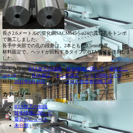
長さ2.6メートルの窒化鋼SACM645へφ24の貫通孔をトンボ
で施工しました。
長手中央部での孔の段差は、2本ともに0.5mm程度。
材料固定で、ヘッドが回転するタイプのBTA機械を使用しま
した。
カテゴリー:
BTA加工の知識
、
技術情報に関して
、
最近のニ
ュース
| タグ:
BTA加工
、
トンボ加工
、
ヘッド回転タイプ
| 投
稿日:
2021年6月30日
|
投稿者:
ブログ担当者川崎工場
カテゴリー
BTA加工の知識
技術情報に関して
最近のニュース
未分類