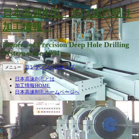
日本高速削孔 BTA深穴明け
加工情報
Pioneer of Precision Deep Hole Drilling
System since 1964
コンテンツへスキップ
メニュー
日本高速削孔とは
加工情報HOME
日本高速削孔ホームページへ