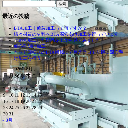
検
索:
最近の投稿
BTA加工｜偏芯加工って何ですか？
様々材質の材料へBTA深穴あけ加工を行っています
止め穴加工した製品を上から見てみました
偏心孔明け加工
ヘッド回転式のBTA機械にて長尺クロモリ鋼に深穴明
け加工を行う
2026年8月
日
月
火
水
木
金
土
1
2
3
4
5
6
7
8
9
10
11
12
13
14
15
16
17
18
19
20
21
22
23
24
25
26
27
28
29
30
31
« 3月