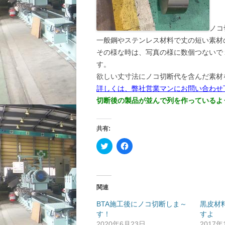
ノコ
一般鋼やステンレス材料で丈の短い素材
その様な時は、写真の様に数個つないで
す。
欲しい丈寸法にノコ切断代を含んだ素材
詳しくは、弊社営業マンにお問い合わせ
切断後の製品が並んで列を作っているよ
共有:
ク
F
リ
a
ッ
c
ク
e
し
b
て
o
T
o
関連
w
k
i
で
t
共
BTA施工後にノコ切断しま～
黒皮材
t
有
す！
すよ
e
す
r
る
2020年6月23日
2017年