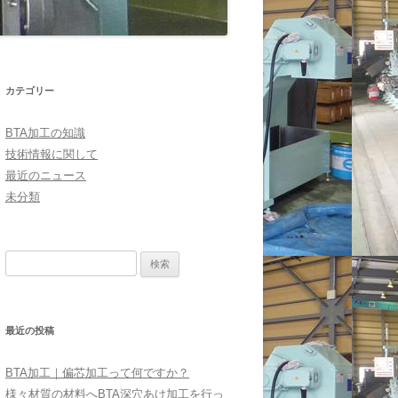
カテゴリー
BTA加工の知識
技術情報に関して
最近のニュース
未分類
検
索:
最近の投稿
BTA加工｜偏芯加工って何ですか？
様々材質の材料へBTA深穴あけ加工を行っ