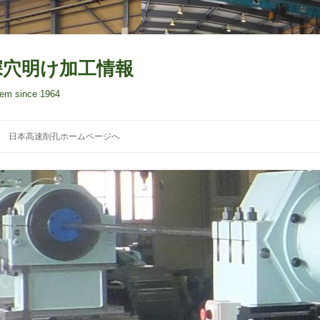
A深穴明け加工情報
stem since 1964
コ
ン
日本高速削孔ホームページへ
テ
ン
ツ
へ
ス
キ
ッ
プ