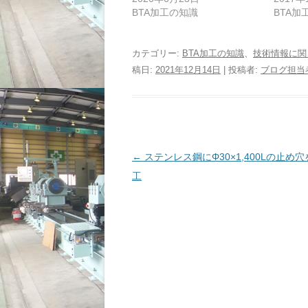
で
に
BTA加工の知識
BTA加
共
は
有
ク
(
リ
新
ッ
し
ク
カテゴリー:
BTA加工の知識
、
技術情報に関
い
し
ウ
て
稿日:
2021年12月14日
|
投稿者:
ブログ担当
ィ
く
ン
だ
ド
さ
ウ
い
で
(
開
新
き
し
ま
い
す
ウ
投
←
ステンレス鋼にΦ30×1,400Lの止め穴
)
ィ
ン
ド
稿
工
ウ
で
ナ
開
き
ビ
ま
す
ゲ
)
ー
シ
ョ