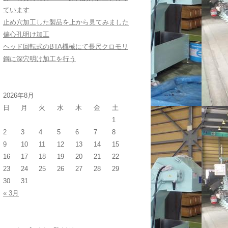
ています
止め穴加工した製品を上から見てみました
偏心孔明け加工
ヘッド回転式のBTA機械にて長尺クロモリ
鋼に深穴明け加工を行う
2026年8月
日
月
火
水
木
金
土
1
2
3
4
5
6
7
8
9
10
11
12
13
14
15
16
17
18
19
20
21
22
23
24
25
26
27
28
29
30
31
« 3月