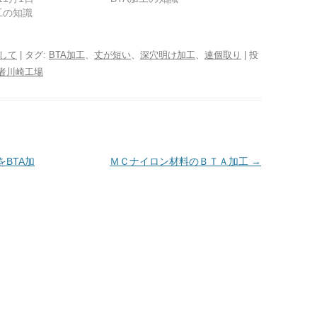
工の知識
して
| タグ:
BTA加工
、
丈が短い
、
深穴明け加工
、
連個取り
| 投
者川崎工場
をBTA加
ＭＣナイロン材料のＢＴＡ加工
→