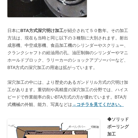
日本に
BTA方式深穴明け加工
が紹介されて５０数年。その加工
方法は、現在も当時と同じ以下の３種類に大別されます。射出
成形機、中空成形機、食品加工機のシリンダーやスクリュー、
クランクシャフトの給油用の孔、油圧制御のシリンダーやマニ
ホールドブロック、ラリーカーのショックアブソーバーなど、
BTA方式の深穴加工の用途は拡がっています。
深穴加工の中には、より歴史のあるガンドリル方式の穴明け加
工があります。重切削や高精度の深穴加工の分野では、ハイス
ピードで作業能率の良いBTA方式の方が優れています。BTA方
式機械の外観、能力、写真などは
→コチラを見てください。
◆ソリッド
ボーリング
加工