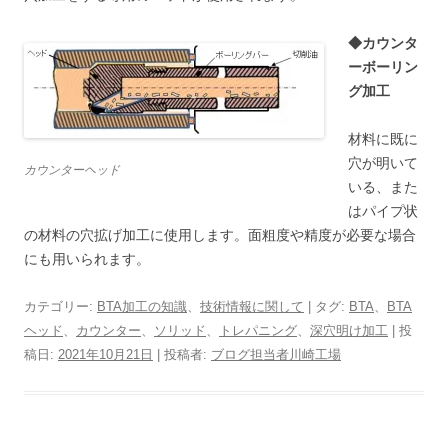
◆カウンタ
ーボーリン
グ加工
材料に既に
穴が明いて
カウンターヘッド
いる、また
はパイプ状
の材料の穴拡げ加工に使用します。面粗度や精度が必要な場合
にも用いられます。
カテゴリー:
BTA加工の知識
、
技術情報に関して
| タグ:
BTA
、
BTA
ヘッド
、
カウンター
、
ソリッド
、
トレパニング
、
深穴明け加工
| 投
稿日:
2021年10月21日
|
投稿者:
ブログ担当者川崎工場