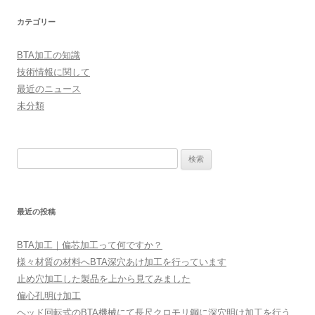
カテゴリー
BTA加工の知識
技術情報に関して
最近のニュース
未分類
検
索:
最近の投稿
BTA加工｜偏芯加工って何ですか？
様々材質の材料へBTA深穴あけ加工を行っています
止め穴加工した製品を上から見てみました
偏心孔明け加工
ヘッド回転式のBTA機械にて長尺クロモリ鋼に深穴明け加工を行う