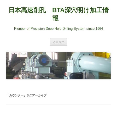
日本高速削孔 BTA深穴明け加工情
報
Pioneer of Precision Deep Hole Drilling System since 1964
コ
メニュー
ン
テ
ン
ツ
へ
ス
キ
ッ
プ
「
カウンター
」タグアーカイブ